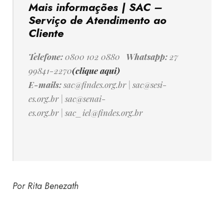
Mais informações | SAC –
Serviço de Atendimento ao
Cliente
Telefone:
0800 102 0880
Whatsapp:
27
99841-2270
(clique aqui)
E-mails:
sac@findes.org.br
|
sac@sesi-
es.org.br
|
sac@senai-
es.org.br
|
sac_iel@findes.org.br
Por Rita Benezath