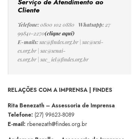
Serviço de Atendimento ao
Cliente
Telefone:
0800 102 0880
Whatsapp:
27
99841-2270
(clique aqui)
E-mails:
sac@findes.org.br
|
sac@sesi-
es.org.br
|
sac@senai-
es.org.br
|
sac_iel@findes.org.br
RELAÇÕES COM A IMPRENSA | FINDES
Rita Benezath – Assessoria de Imprensa
Telefone:
(27) 99623-8089
E-mail:
rbenezath@findes.org.br