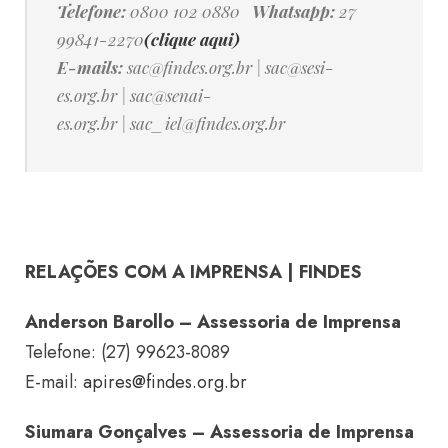
Telefone:
0800 102 0880
Whatsapp:
27
99841-2270
(clique aqui)
E-mails:
sac@findes.org.br
|
sac@sesi-
es.org.br
|
sac@senai-
es.org.br
|
sac_iel@findes.org.br
RELAÇÕES COM A IMPRENSA | FINDES
Anderson Barollo – Assessoria de Imprensa
Telefone: (27) 99623-8089
E-mail:
apires@findes.org.br
Siumara Gonçalves – Assessoria de Imprensa