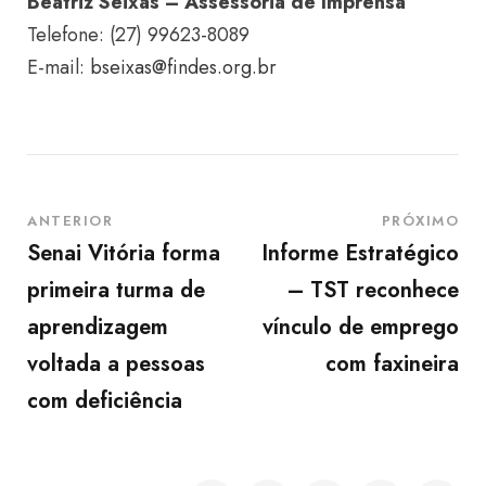
Beatriz Seixas – Assessoria de Imprensa
Telefone: (27) 99623-8089
E-mail:
bseixas@findes.org.br
ANTERIOR
PRÓXIMO
Senai Vitória forma
Informe Estratégico
primeira turma de
– TST reconhece
aprendizagem
vínculo de emprego
voltada a pessoas
com faxineira
com deficiência