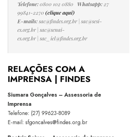
Telefone:
0800 102 0880
Whatsapp:
27
99841-2270
(clique aqui)
E-mails:
sac@findes.org.br
|
sac@sesi-
es.org.br
|
sac@senai-
es.org.br
|
sac_iel@findes.org.br
RELAÇÕES COM A
IMPRENSA | FINDES
Siumara Gonçalves – Assessoria de
Imprensa
Telefone: (27) 99623-8089
E-mail:
sfgoncalves@findes.org.br