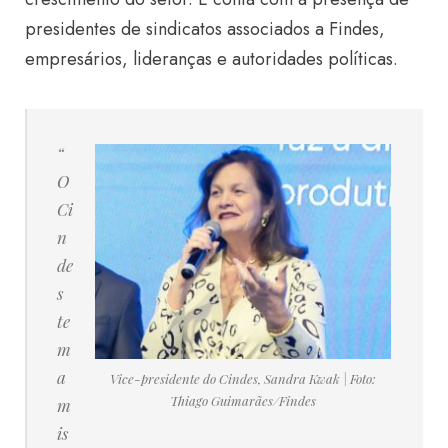
presidentes de sindicatos associados a Findes,
empresários, lideranças e autoridades políticas.
“
O
Ci
n
de
s
te
m
a
Vice-presidente do Cindes, Sandra Kwak | Foto:
Thiago Guimarães/Findes
m
is