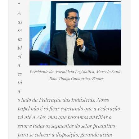
“
A
as
se
m
bl
ei
a
Presidente da Assembleia Legislativa, Marcelo Santo
es
| Foto: Thiago Guimarães/Findes
tá
a
o lado da Federação das Indústrias. Nosso
papel não é só ficar esperando que a Federação
vá até a Ales, mas que possamos auxiliar o
setor e todos os segmentos do setor produtivo
para se colocar à disposição, gerando assim