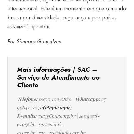
internacional. Este é um momento em que o mundo
busca por diversidade, segurança e por países
estáveis”, apontou.
Por Siumara Gonçalves
Mais informações | SAC –
Serviço de Atendimento ao
Cliente
Telefone:
0800 102 0880
Whatsapp:
27
99841-2270
(clique aqui)
E-mails:
sac@findes.org.br
|
sac@sesi-
es.org.br
|
sac@senai-
es.org.br
|
sac_iel@findes.org.br