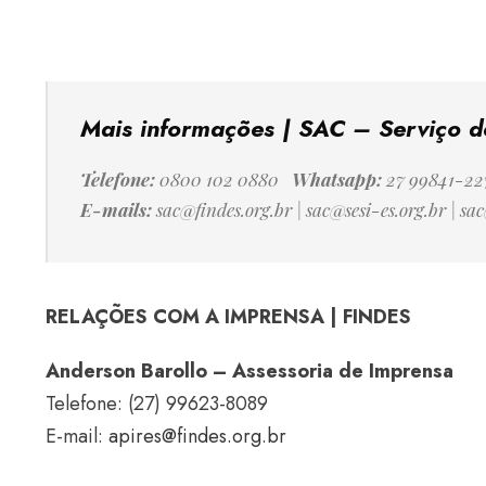
Mais informações | SAC – Serviço d
Telefone:
0800 102 0880
Whatsapp:
27 99841-22
E-mails:
sac@findes.org.br
|
sac@sesi-es.org.br
|
sac
RELAÇÕES COM A IMPRENSA | FINDES
Anderson Barollo – Assessoria de Imprensa
Telefone: (27) 99623-8089
E-mail:
apires@findes.org.br