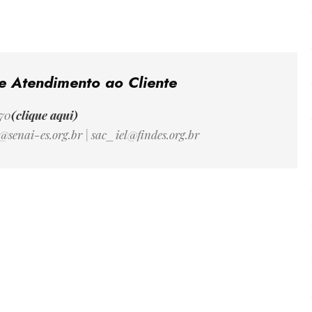
e Atendimento ao Cliente
70
(clique aqui)
@senai-es.org.br
|
sac_iel@findes.org.br