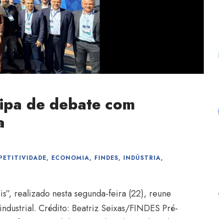
cipa de debate com
a
ETITIVIDADE
,
ECONOMIA
,
FINDES
,
INDÚSTRIA
,
s”, realizado nesta segunda-feira (22), reune
industrial. Crédito: Beatriz Seixas/FINDES Pré-