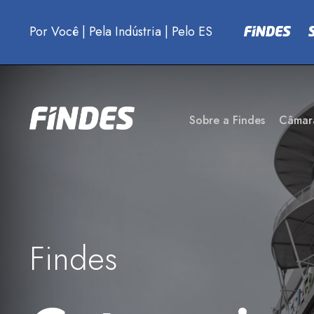
Por Você
|
Pela Indústria
|
Pelo ES
Sobre a Findes
Câmar
Findes