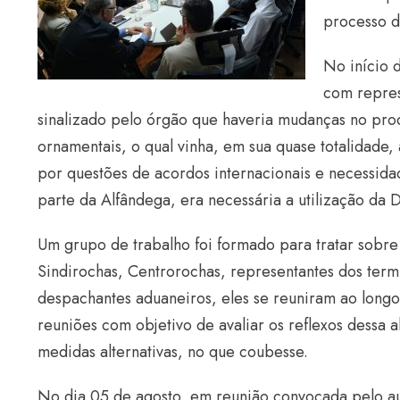
processo d
No início 
com repres
sinalizado pelo órgão que haveria mudanças no pr
ornamentais, o qual vinha, em sua quase totalidade
por questões de acordos internacionais e necessid
parte da Alfândega, era necessária a utilização da 
Um grupo de trabalho foi formado para tratar sobre
Sindirochas, Centrorochas, representantes dos term
despachantes aduaneiros, eles se reuniram ao lon
reuniões com objetivo de avaliar os reflexos dessa 
medidas alternativas, no que coubesse.
No dia 05 de agosto, em reunião convocada pelo aud