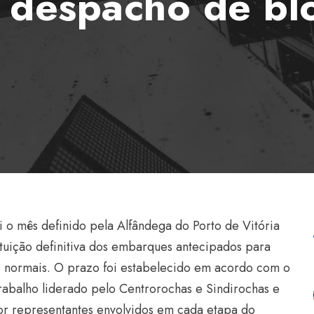
 despacho de bl
i o mês definido pela Alfândega do Porto de Vitória
ituição definitiva dos embarques antecipados para
normais. O prazo foi estabelecido em acordo com o
rabalho liderado pelo Centrorochas e Sindirochas e
r representantes envolvidos em cada etapa do