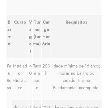
B
Curso
V
Tur
Car
Requisitos
ai
a
no
ga
rr
g
(tur
Hor
o
a
ma)
ária
s
Fe
Instalad
4
Tard
200
Idade mínima de 16 anos;
u
or
0
e e
h
m
orar no bairro ou
Ro
Hidráuli
noit
cidade;
Ensino
sa
co
e
Fundamental incompleto.
Eletricis
4
Tard
200
Idade mínima de 16 anos;